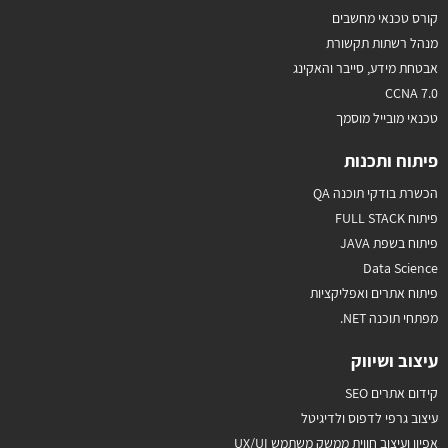
קורס טכנאי מחשבים
מנהל רשתות תקשורת
אבטחת מידע, סייבר והאקינג
CCNA 7.0
טכנאי מובייל מוסמך
פיתוח ותכנות
הכשרת בודקי תוכנה QA
פיתוח FULL STACK
פיתוח בשפת JAVA
Data Science
פיתוח אתרים ואפליקציות
מפתחי תוכנה NET.
עיצוב ושיווק
קידום אתרים SEO
עיצוב גרפי לדפוס ולדיגיטל
אפיון ועיצוב חווית ממשק משתמש UX/UI